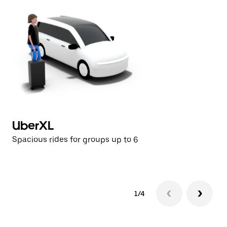
UberXL
B
Spacious rides for groups up to 6
Pr
1/4