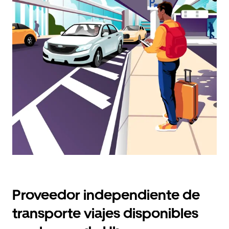
calendario
y
selecciona
una
fecha.
Presiona
la
tecla Esc
para
cerrar
el
calendario.
Proveedor independiente de
transporte viajes disponibles