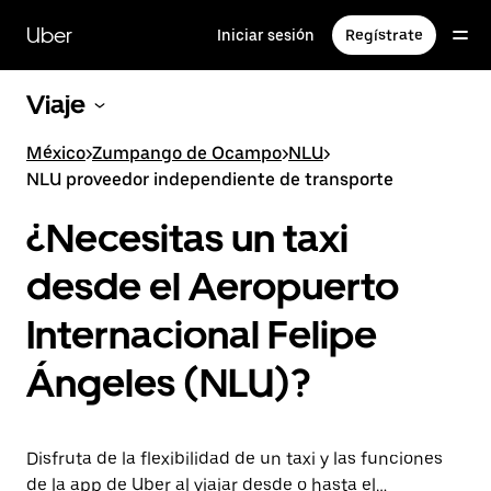
Saltar
al
Uber
Iniciar sesión
Regístrate
contenido
principal
Viaje
México
>
Zumpango de Ocampo
>
NLU
>
NLU proveedor independiente de transporte
¿Necesitas un taxi
desde el Aeropuerto
Internacional Felipe
Ángeles (NLU)?
Disfruta de la flexibilidad de un taxi y las funciones
de la app de Uber al viajar desde o hasta el