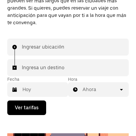
pueden ser más largos que en las ciudades más
grandes. Si quieres, puedes reservar un viaje con
anticipación para que vayan por ti a la hora que más
te convenga.
Ingresar ubicación
Ingresa un destino
Fecha
Hora
Ahora
Presiona
Ver tarifas
la
flecha
hacia
abajo
para