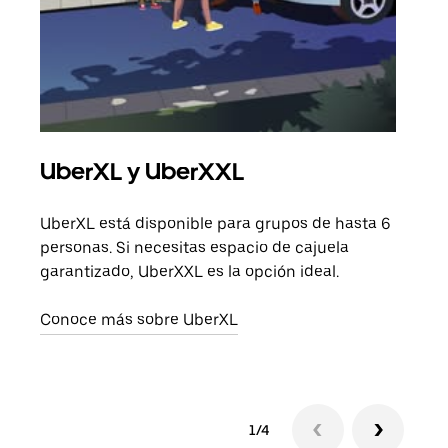
UberXL y UberXXL
Via
UberXL está disponible para grupos de hasta 6
Cuan
personas. Si necesitas espacio de cajuela
viaj
garantizado, UberXXL es la opción ideal.
prop
Conoce más sobre UberXL
Obté
1/4