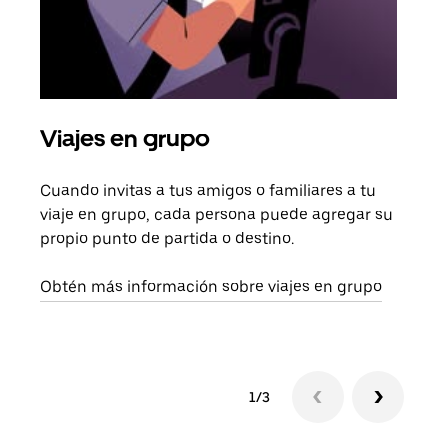
Viajes en grupo
Sol
Cuando invitas a tus amigos o familiares a tu
Si s
viaje en grupo, cada persona puede agregar su
tu g
propio punto de partida o destino.
dema
solic
Obtén más información sobre viajes en grupo
1/3