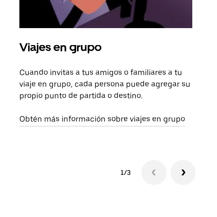
Viajes en grupo
Sol
Cuando invitas a tus amigos o familiares a tu
Si s
viaje en grupo, cada persona puede agregar su
tu g
propio punto de partida o destino.
dema
solic
Obtén más información sobre viajes en grupo
1/3