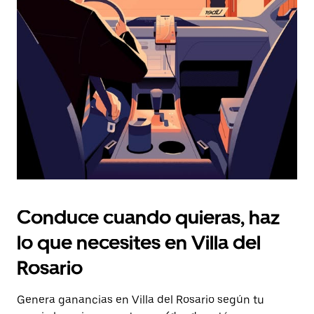
Presiona
la
tecla Esc
para
cerrar
el
calendario.
Conduce cuando quieras, haz
lo que necesites en Villa del
Rosario
Genera ganancias en Villa del Rosario según tu