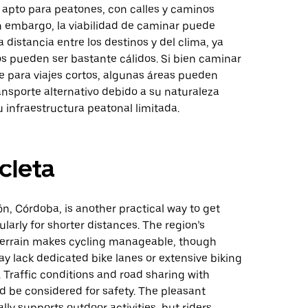
apto para peatones, con calles y caminos
n embargo, la viabilidad de caminar puede
 distancia entre los destinos y del clima, ya
s pueden ser bastante cálidos. Si bien caminar
e para viajes cortos, algunas áreas pueden
ansporte alternativo debido a su naturaleza
u infraestructura peatonal limitada.
icleta
ón, Córdoba, is another practical way to get
ularly for shorter distances. The region’s
t terrain makes cycling manageable, though
y lack dedicated bike lanes or extensive biking
. Traffic conditions and road sharing with
d be considered for safety. The pleasant
lly supports outdoor activities, but riders