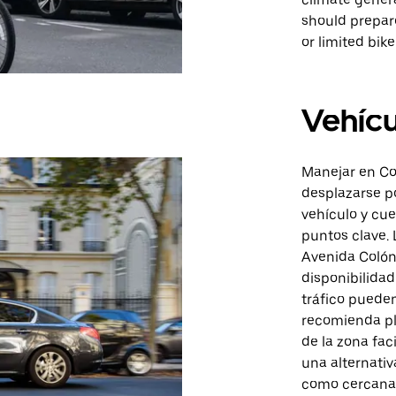
should prepar
or limited bik
Vehícu
Manejar en Co
desplazarse po
vehículo y cue
puntos clave. 
Avenida Colón,
disponibilida
tráfico pueden
recomienda pla
de la zona faci
una alternativ
como cercana