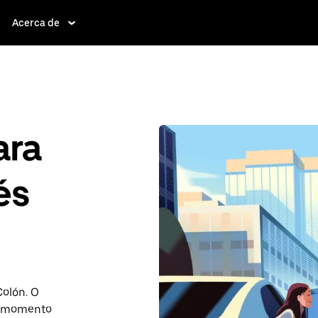
Acerca de
ara
és
Colón. O
r momento