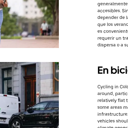
generalmente 
accesibles. Si
depender de la
que los verano
es convenient
requerir un tr
dispersa o a s
En bic
Cycling in Col
around, partic
relatively fla
some areas ma
infrastructure
vehicles shoul
climate genera