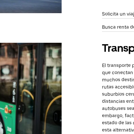
Solicita un vi
Busca renta d
Transp
El transporte 
que conectan v
muchos destin
rutas accesib
suburbios cerc
distancias en
autobuses sea
embargo, facto
estado de las 
esta alternativ