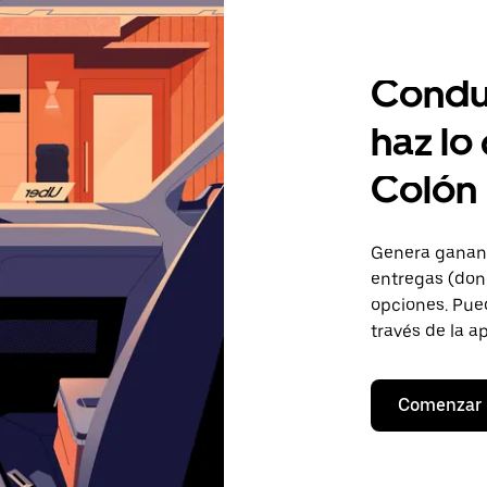
Condu
haz lo
Colón
Genera gananc
entregas (don
opciones. Pued
través de la a
Comenzar