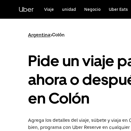
Saltar
al
Uber
Viaje
unidad
Negocio
Uber Eats
contenido
principal
Argentina
>
Colón
Pide un viaje p
ahora o despu
en Colón
Agrega los detalles del viaje, súbete y viaja en 
bien, programa con Uber Reserve en cualquie