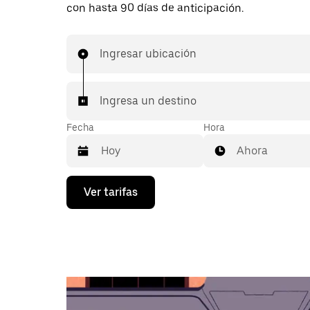
con hasta 90 días de anticipación.
Ingresar ubicación
Ingresa un destino
Fecha
Hora
Ahora
Presiona
Ver tarifas
la
flecha
hacia
abajo
para
interactuar
con
el
calendario
y