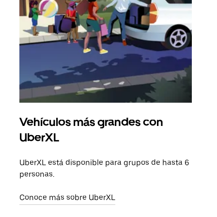
Vehículos más grandes con
Via
UberXL
Cuan
viaj
UberXL está disponible para grupos de hasta 6
prop
personas.
Obté
Conoce más sobre UberXL