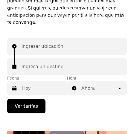
pueden ser más largos que en las ciudades más
grandes. Si quieres, puedes reservar un viaje con
anticipación para que vayan por ti a la hora que más
te convenga.
Ingresar ubicación
Ingresa un destino
Fecha
Hora
Ahora
Presiona
Ver tarifas
la
flecha
hacia
abajo
para