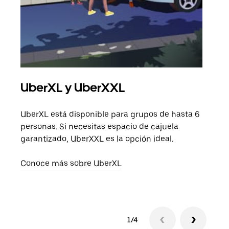
UberXL y UberXXL
Via
UberXL está disponible para grupos de hasta 6
Cuan
personas. Si necesitas espacio de cajuela
viaj
garantizado, UberXXL es la opción ideal.
prop
Conoce más sobre UberXL
Obté
1/4