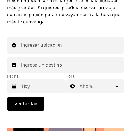
Helena pueden ser más largos que en las ciudades
más grandes. Si quieres, puedes reservar un viaje
con anticipación para que vayan por ti a la hora que
más te convenga.
Ingresar ubicación
Ingresa un destino
Fecha
Hora
Ahora
Presiona
Ver tarifas
la
flecha
hacia
abajo
para