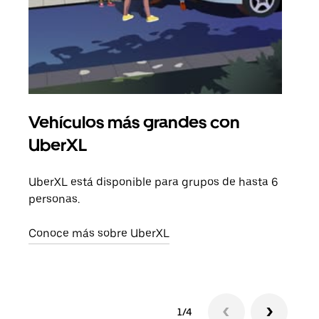
Vehículos más grandes con
Via
UberXL
Cuan
viaj
UberXL está disponible para grupos de hasta 6
prop
personas.
Obté
Conoce más sobre UberXL
1/4