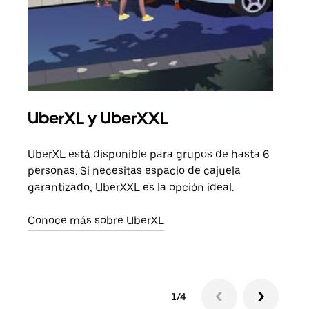
UberXL y UberXXL
Via
UberXL está disponible para grupos de hasta 6
Cuan
personas. Si necesitas espacio de cajuela
viaj
garantizado, UberXXL es la opción ideal.
prop
Conoce más sobre UberXL
Obté
1/4