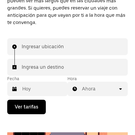
pueden ser más largos que en las ciudades más
grandes. Si quieres, puedes reservar un viaje con
anticipación para que vayan por ti a la hora que más
te convenga.
Ingresar ubicación
Ingresa un destino
Fecha
Hora
Ahora
Presiona
Ver tarifas
la
flecha
hacia
abajo
para