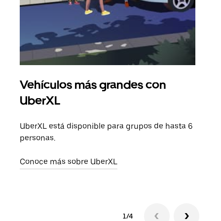
Vehículos más grandes con
Via
UberXL
Cuan
viaj
UberXL está disponible para grupos de hasta 6
prop
personas.
Obté
Conoce más sobre UberXL
1/4