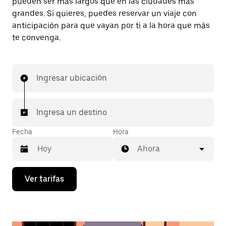
pueden ser más largos que en las ciudades más
grandes. Si quieres, puedes reservar un viaje con
anticipación para que vayan por ti a la hora que más
te convenga.
Ingresar ubicación
Ingresa un destino
Fecha
Hora
Ahora
Presiona
Ver tarifas
la
flecha
hacia
abajo
para