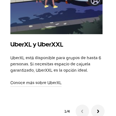
UberXL y UberXXL
Via
UberXL está disponible para grupos de hasta 6
Cuan
personas. Si necesitas espacio de cajuela
viaj
garantizado, UberXXL es la opción ideal.
prop
Conoce más sobre UberXL
Obté
1/4