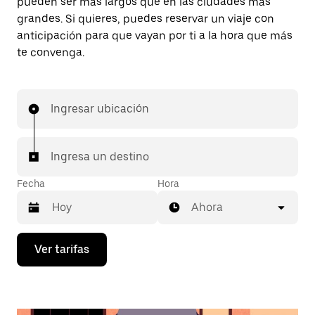
pueden ser más largos que en las ciudades más
grandes. Si quieres, puedes reservar un viaje con
anticipación para que vayan por ti a la hora que más
te convenga.
Ingresar ubicación
Ingresa un destino
Fecha
Hora
Ahora
Presiona
Ver tarifas
la
flecha
hacia
abajo
para