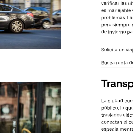
verificar las u
es manejable y
problemas. La
pero siempre 
de invierno p
Solicita un vi
Busca renta d
Transp
La ciudad cue
público, lo qu
traslados eléc
conectan el ce
especialmente 