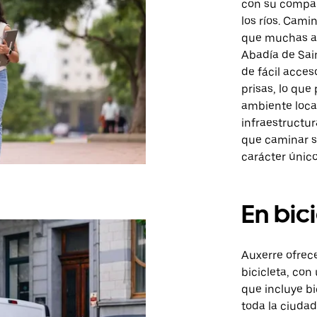
con su compact
los ríos. Cami
que muchas atr
Abadía de Sai
de fácil acces
prisas, lo que
ambiente local.
infraestructur
que caminar s
carácter único
En bic
Auxerre ofrec
bicicleta, con
que incluye bi
toda la ciudad