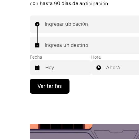
con hasta 90 días de anticipación.
Ingresar ubicación
Ingresa un destino
Fecha
Hora
Ahora
Presiona
Ver tarifas
la
flecha
hacia
abajo
para
interactuar
con
el
calendario
y