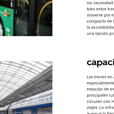
sin necesidad 
bien estos tra
moverse por e
compacto de l
la accesibilid
una opción pr
capaci
Los trenes en
especialmente 
estación de tr
principales r
circulan con re
viajes. La inf
aunque la frec