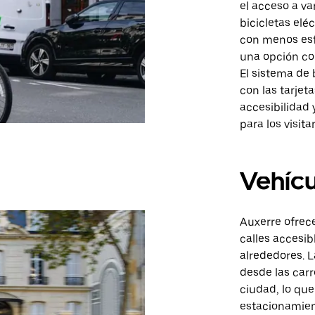
el acceso a va
bicicletas elé
con menos esf
una opción co
El sistema de 
con las tarjet
accesibilidad
para los visita
Vehícu
Auxerre ofrec
calles accesib
alrededores. L
desde las carr
ciudad, lo que 
estacionamien