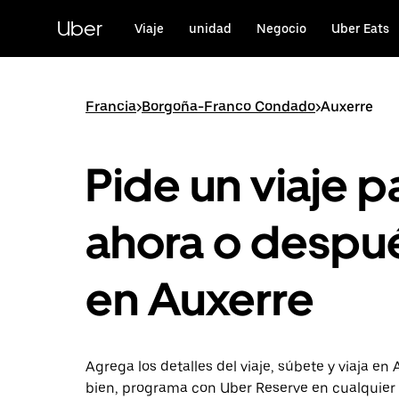
Saltar
al
Uber
Viaje
unidad
Negocio
Uber Eats
contenido
principal
Francia
>
Borgoña-Franco Condado
>
Auxerre
Pide un viaje p
ahora o despu
en Auxerre
Agrega los detalles del viaje, súbete y viaja en 
bien, programa con Uber Reserve en cualquie