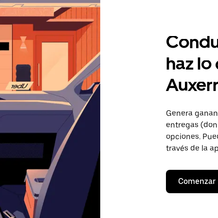
Condu
haz lo
Auxer
Genera gananc
entregas (don
opciones. Pued
través de la a
Comenzar