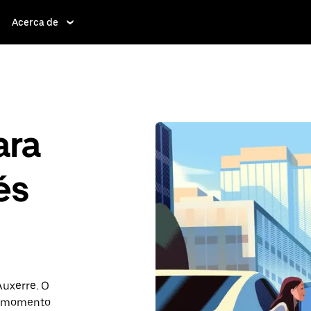
Acerca de
ara
és
Auxerre. O
r momento