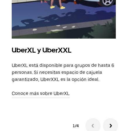
UberXL y UberXXL
Via
UberXL está disponible para grupos de hasta 6
Cuan
personas. Si necesitas espacio de cajuela
viaj
garantizado, UberXXL es la opción ideal.
prop
Conoce más sobre UberXL
Obté
1/4