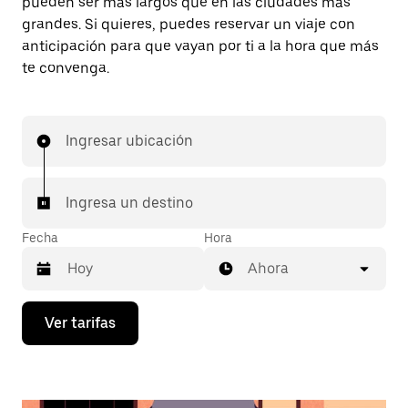
pueden ser más largos que en las ciudades más
grandes. Si quieres, puedes reservar un viaje con
anticipación para que vayan por ti a la hora que más
te convenga.
Ingresar ubicación
Ingresa un destino
Fecha
Hora
Ahora
Presiona
Ver tarifas
la
flecha
hacia
abajo
para