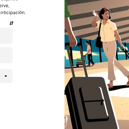
erve,
anticipación.