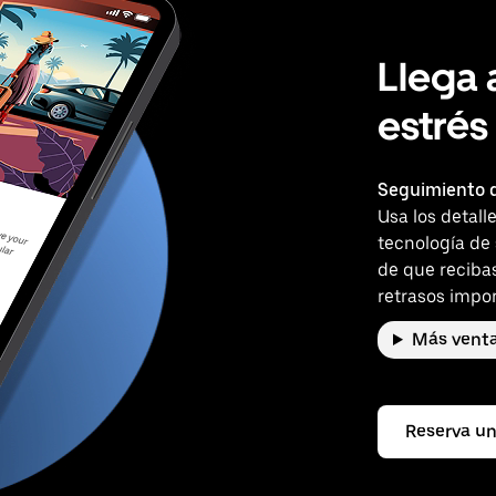
Llega 
estrés
Seguimiento d
Usa los detall
tecnología de
de que reciba
retrasos impor
Más venta
Reserva un