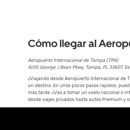
el
calendario
y
selecciona
una
fecha.
Presiona
la
Cómo llegar al Aerop
tecla Esc
para
cerrar
el
Aeropuerto Internacional de Tampa (TPA)
calendario.
4100 George J Bean Pkwy, Tampa, FL 33607, Es
¿Viajando desde Aeropuerto Internacional de T
un destino. En unos pocos pasos rápidos, puede
más tarde. ¿Vas a tomar un vuelo nacional o in
desde viajes privados hasta autos Premium y 