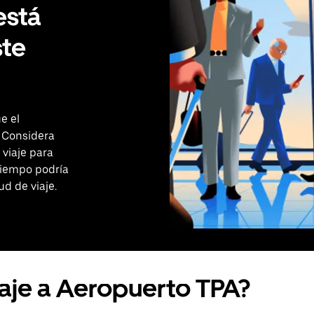
está
ste
e el
 Considera
 viaje para
tiempo podría
ud de viaje.
iaje a Aeropuerto TPA?