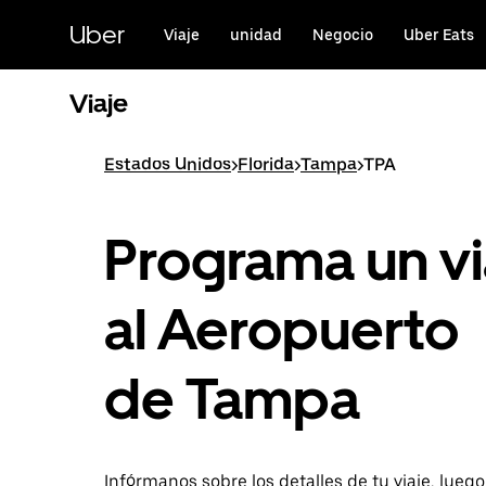
Saltar
al
Uber
Viaje
unidad
Negocio
Uber Eats
contenido
principal
Viaje
Estados Unidos
>
Florida
>
Tampa
>
TPA
Programa un vi
al Aeropuerto
de Tampa
Infórmanos sobre los detalles de tu viaje, lueg