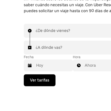
saber cuándo necesitas un viaje. Con Uber Res
puedes solicitar un viaje hasta con 90 días de 
¿De dónde vienes?
¿A dónde vas?
Fecha
Hora
Ahora
Presiona
Ver tarifas
la
flecha
hacia
abajo
para
interactuar
con