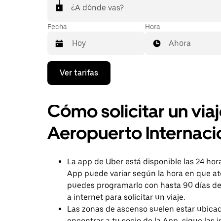
¿A dónde vas?
Fecha
Hora
Ahora
Presiona
Ver tarifas
la
flecha
hacia
abajo
Cómo solicitar un via
para
interactuar
Aeropuerto Internaci
con
el
calendario
y
La app de Uber está disponible las 24 hor
selecciona
App puede variar según la hora en que ater
una
fecha.
puedes programarlo con hasta 90 días de
Presiona
a internet para solicitar un viaje.
la
Las zonas de ascenso suelen estar ubicada
tecla Esc
para
encontrar a tu socio de la App, sigue las