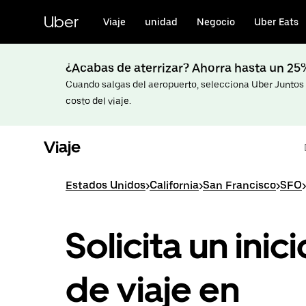
Saltar
al
Uber
Viaje
unidad
Negocio
Uber Eats
contenido
principal
¿Acabas de aterrizar? Ahorra hasta un 2
Cuando salgas del aeropuerto, selecciona Uber Juntos p
costo del viaje.
Viaje
Estados Unidos
>
California
>
San Francisco
>
SFO
>
Solicita un inici
de viaje en