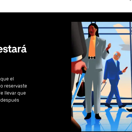
estará
 que el
no reservaste
e llevar que
e después