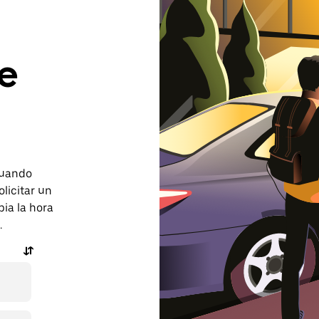
de
 cuando
licitar un
bia la hora
.