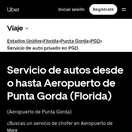
Saltar
al
Uber
Iniciar sesión
Regístrate
contenido
principal
Viaje
Estados Unidos
>
Florida
>
Punta Gorda
>
PGD
>
Servicio de auto privado en PGD
Servicio de autos desde
o hasta Aeropuerto de
Punta Gorda (Florida)
(Aeropuerto de Punta Gorda)
¿Buscas un servicio de chofer en Aeropuerto de
Punta Gorda (Florida)? Mejor vive una experiencia
More