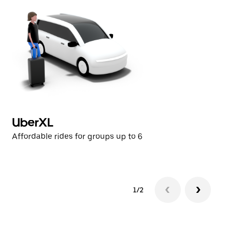
UberXL
U
Affordable rides for groups up to 6
Af
1/2