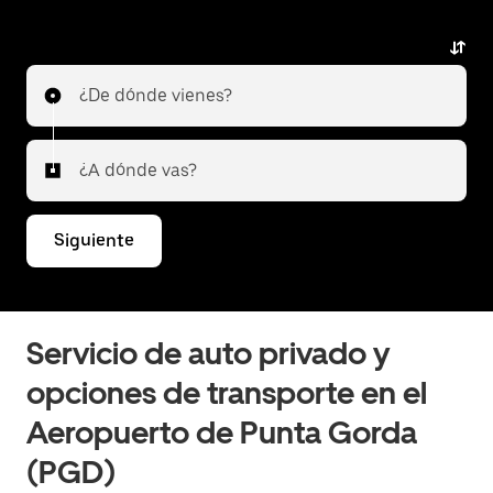
premium con Uber Premier. Uber ofrece una
alternativa de primera clase con vehículos de lujo,
socios de la App profesionales y un servicio
¿De dónde vienes?
excepcional. Ya sea que vayas a la ciudad o hagas
conexión a otro aeropuerto, Uber Premier brinda una
experiencia de viaje confiable y superior. Cuéntanos
¿A dónde vas?
sobre tu viaje y te informaremos cuáles son las
mejores opciones para ir o salir del aeropuerto.
Siguiente
Servicio de auto privado y
opciones de transporte en el
Aeropuerto de Punta Gorda
(PGD)