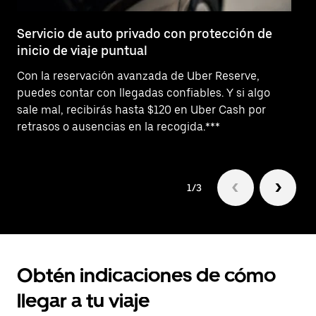
Servicio de auto privado con protección de
So
inicio de viaje puntual
¿N
Con la reservación avanzada de Uber Reserve,
Bu
puedes contar con llegadas confiables. Y si algo
pr
sale mal, recibirás hasta $120 en Uber Cash por
ta
retrasos o ausencias en la recogida.***
as
1/3
Obtén indicaciones de cómo
llegar a tu viaje