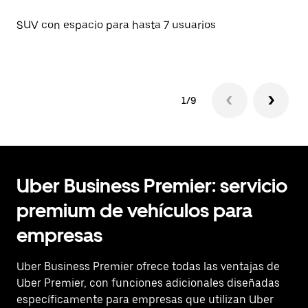
SUV con espacio para hasta 7 usuarios
Se
1/9
Uber Business Premier: servicio
premium de vehículos para
empresas
Uber Business Premier ofrece todas las ventajas de
Uber Premier, con funciones adicionales diseñadas
específicamente para empresas que utilizan Uber