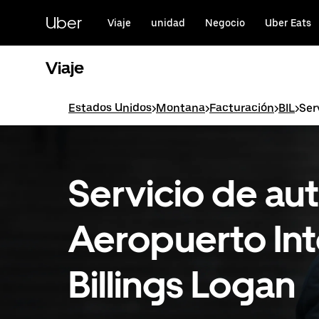
Saltar
al
Uber
Viaje
unidad
Negocio
Uber Eats
contenido
principal
Viaje
Estados Unidos
>
Montana
>
Facturación
>
BIL
>
Ser
Servicio de au
Aeropuerto Int
Billings Logan