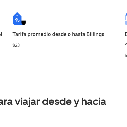
l
Tarifa promedio desde o hasta Billings
A
$23
5
a viajar desde y hacia