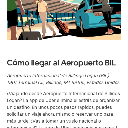
el
calendario
y
selecciona
una
fecha.
Presiona
la
tecla Esc
para
cerrar
el
Cómo llegar al Aeropuerto BIL
calendario.
Aeropuerto Internacional de Billings Logan (BIL)
1901 Terminal Cir, Billings, MT 59105, Estados Unidos
¿Viajando desde Aeropuerto Internacional de Billings
Logan? La app de Uber elimina el estrés de organizar
un destino. En unos pocos pasos rápidos, puedes
solicitar un viaje ahora mismo o reservar uno para
más tarde. ¿Vas a tomar un vuelo nacional o
internacional? La app de Uber tiene opciones para ti,