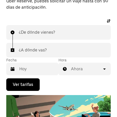
Uber Reserve, puedes solicitar un viaje hasta con 90
días de anticipación.
¿De dónde vienes?
¿A dónde vas?
Fecha
Hora
Ahora
Presiona
Ver tarifas
la
flecha
hacia
abajo
para
interactuar
con