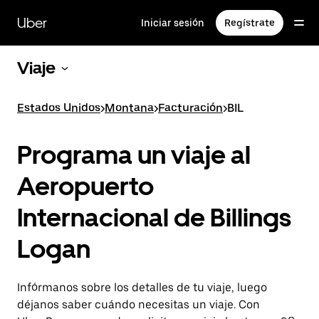
Saltar
al
Uber
Iniciar sesión
Regístrate
contenido
principal
Viaje
Estados Unidos
>
Montana
>
Facturación
>
BIL
Programa un viaje al
Aeropuerto
Internacional de Billings
Logan
Infórmanos sobre los detalles de tu viaje, luego
déjanos saber cuándo necesitas un viaje. Con