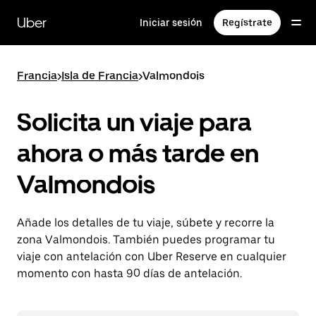
Ir
al
Uber
Iniciar sesión
Regístrate
contenido
principal
Francia
>
Isla de Francia
>
Valmondois
Solicita un viaje para
ahora o más tarde en
Valmondois
Añade los detalles de tu viaje, súbete y recorre la
zona Valmondois. También puedes programar tu
viaje con antelación con Uber Reserve en cualquier
momento con hasta 90 días de antelación.