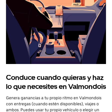
el
botón
de
escape
para
cerrar
el
calendario.
Conduce cuando quieras y haz
lo que necesites en Valmondois
Genera ganancias a tu propio ritmo en Valmondois
con entregas (cuando estén disponibles), viajes o
ambos. Puedes usar tu propio vehículo o elegir un