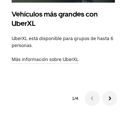
Vehículos más grandes con
Via
UberXL
Cuan
viaj
UberXL está disponible para grupos de hasta 6
prop
personas.
Obté
Más información sobre UberXL
1/4