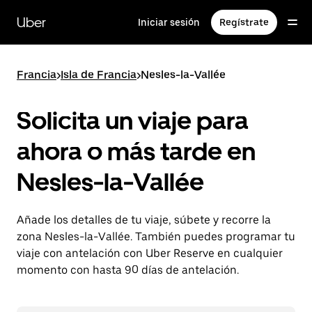
Ir
al
Uber
Iniciar sesión
Regístrate
contenido
principal
Francia
>
Isla de Francia
>
Nesles-la-Vallée
Solicita un viaje para
ahora o más tarde en
Nesles-la-Vallée
Añade los detalles de tu viaje, súbete y recorre la
zona Nesles-la-Vallée. También puedes programar tu
viaje con antelación con Uber Reserve en cualquier
momento con hasta 90 días de antelación.