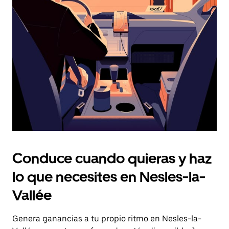
el
botón
de
escape
para
cerrar
el
calendario.
Conduce cuando quieras y haz
lo que necesites en Nesles-la-
Vallée
Genera ganancias a tu propio ritmo en Nesles-la-