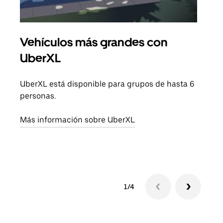
Vehículos más grandes con
Via
UberXL
Cuan
viaj
UberXL está disponible para grupos de hasta 6
prop
personas.
Obté
Más información sobre UberXL
1/4