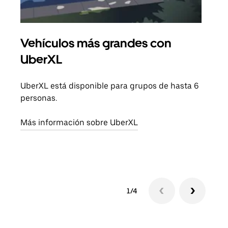
Vehículos más grandes con
Via
UberXL
Cuan
viaj
UberXL está disponible para grupos de hasta 6
prop
personas.
Obté
Más información sobre UberXL
1/4