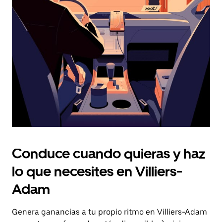
el
botón
de
escape
para
cerrar
el
calendario.
Conduce cuando quieras y haz
lo que necesites en Villiers-
Adam
Genera ganancias a tu propio ritmo en Villiers-Adam