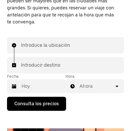
pueden ser mayores que en las ciudades más
grandes. Si quieres, puedes reservar un viaje con
antelación para que te recojan a la hora que más
te convenga.
Introduce la ubicación
Introducir destino
Fecha
Hora
Ahora
Pulsa
Consulta los precios
la
flecha
hacia
abajo
para