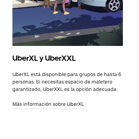
UberXL y UberXXL
Via
UberXL está disponible para grupos de hasta 6
Cuan
personas. Si necesitas espacio de maletero
viaj
garantizado, UberXXL es la opción adecuada.
prop
Más información sobre UberXL
Obté