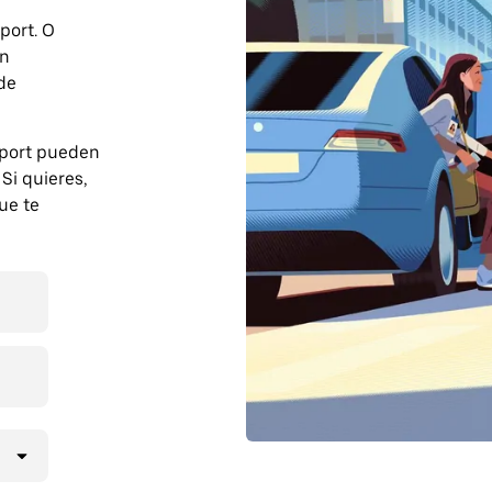
port. O
on
 de
fport pueden
Si quieres,
ue te