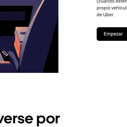
(cuando estén 
propio vehícul
de Uber.
Empezar
erse por