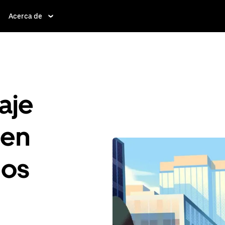
Acerca de
aje
 en
dos