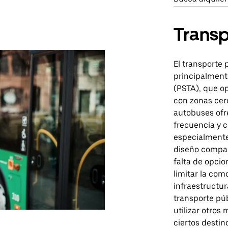
Transp
El transporte 
principalmente
(PSTA), que o
con zonas cer
autobuses ofr
frecuencia y c
especialmente 
diseño compact
falta de opci
limitar la co
infraestructur
transporte pú
utilizar otros
ciertos destin