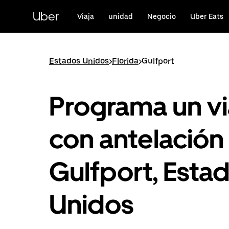
Ir
al
Uber
Viaja
unidad
Negocio
Uber Eats
contenido
principal
Estados Unidos
>
Florida
>
Gulfport
Programa un vi
con antelación
Gulfport, Esta
Unidos