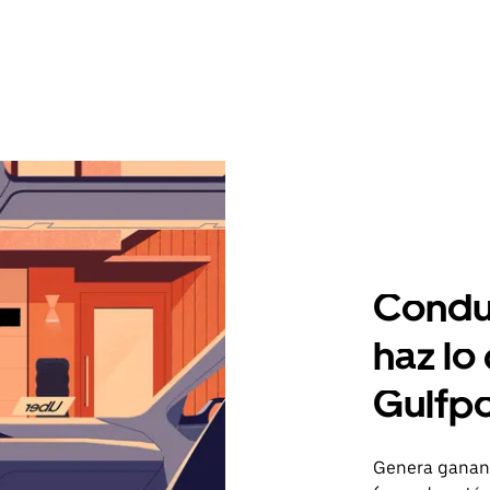
Condu
haz lo
Gulfpo
Genera gananc