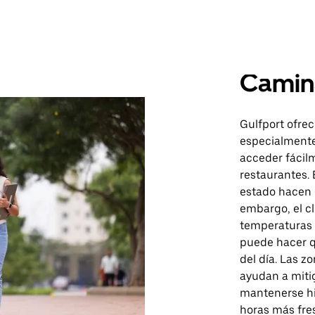
Camin
Gulfport ofre
especialmente
acceder fácil
restaurantes.
estado hacen 
embargo, el c
temperaturas 
puede hacer q
del día. Las z
ayudan a miti
mantenerse hid
horas más fre