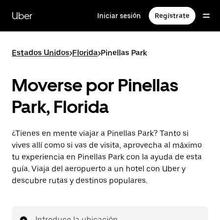
Ir
al
Uber
Iniciar sesión
Regístrate
contenido
principal
Estados Unidos
>
Florida
>
Pinellas Park
Moverse por Pinellas
Park, Florida
¿Tienes en mente viajar a Pinellas Park? Tanto si
vives allí como si vas de visita, aprovecha al máximo
tu experiencia en Pinellas Park con la ayuda de esta
guía. Viaja del aeropuerto a un hotel con Uber y
descubre rutas y destinos populares.
Introduce la ubicación