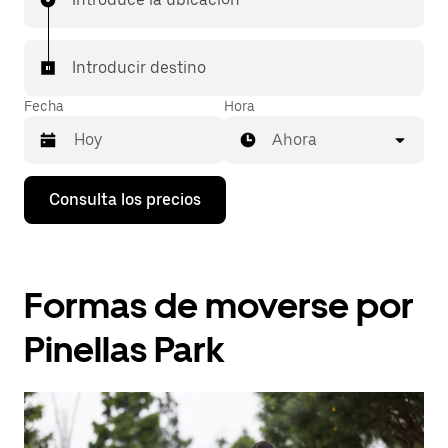
Introducir destino
Fecha
Hora
Ahora
Pulsa
Consulta los precios
la
flecha
hacia
abajo
para
Formas de moverse por
abrir
el
calendario
Pinellas Park
y
seleccionar
una
fecha.
Pulsa
el