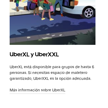
UberXL y UberXXL
Via
UberXL está disponible para grupos de hasta 6
Cuan
personas. Si necesitas espacio de maletero
viaj
garantizado, UberXXL es la opción adecuada.
prop
Más información sobre UberXL
Obté