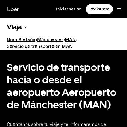
Ir
al
Uber
Iniciar sesión
Regístrate
contenido
principal
Viaja
Gran Bretaña
>
Mánchester
>
MAN
>
Servicio de transporte en MAN
Servicio de transporte
hacia o desde el
aeropuerto Aeropuerto
de Mánchester (MAN)
Cuéntanos sobre tu viaje y te informaremos de