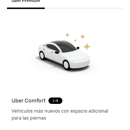
Uber Premium
Uber Comfort
Ube
1-4
Vehículos más nuevos con espacio adicional
Viaj
para las piernas