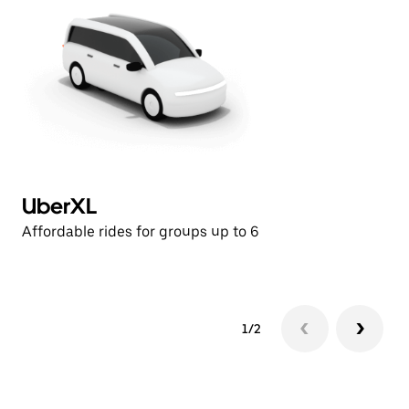
UberXL
E
Affordable rides for groups up to 6
1/2