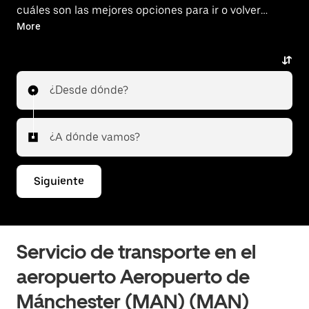
cuáles son las mejores opciones para ir o volver
del aeropuerto.
More
¿Desde dónde?
¿A dónde vamos?
Siguiente
Servicio de transporte en el
aeropuerto Aeropuerto de
Mánchester (MAN) (MAN)