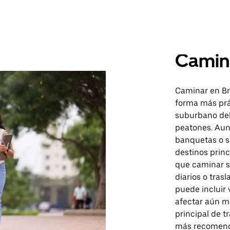
Camin
Caminar en Br
forma más prá
suburbano del 
peatones. Au
banquetas o se
destinos prin
que caminar 
diarios o tras
puede incluir 
afectar aún 
principal de t
más recomenda