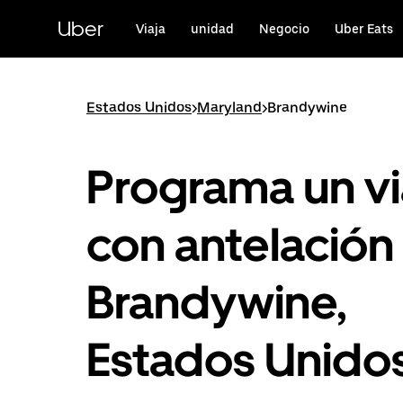
Ir
al
Uber
Viaja
unidad
Negocio
Uber Eats
contenido
principal
Estados Unidos
>
Maryland
>
Brandywine
Programa un vi
con antelación
Brandywine,
Estados Unido