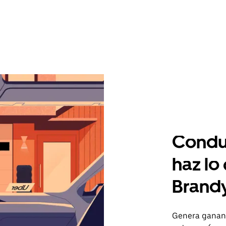
Condu
haz lo
Brand
Genera gananc