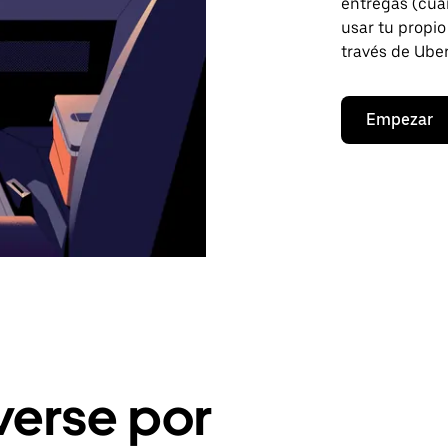
entregas (cua
usar tu propio
través de Uber
Empezar
erse por