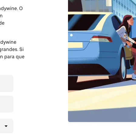
andywine. O
on
 de
ndywine
randes. Si
ón para que