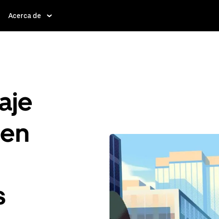
Acerca de
aje
 en
s