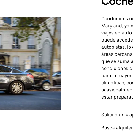
Coch
Conducir es u
Maryland, ya 
viajes en auto
puede acceder 
autopistas, lo 
áreas cercanas
que se suma a
condiciones d
para la mayor
climáticas, co
ocasionalment
estar prepara
Solicita un vi
Busca alquile