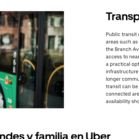
Transp
Public transit
areas such as
the Branch Av
access to nea
a practical opt
infrastructur
longer commute
transit can be
connected area
availability s
ndes y familia en Uber