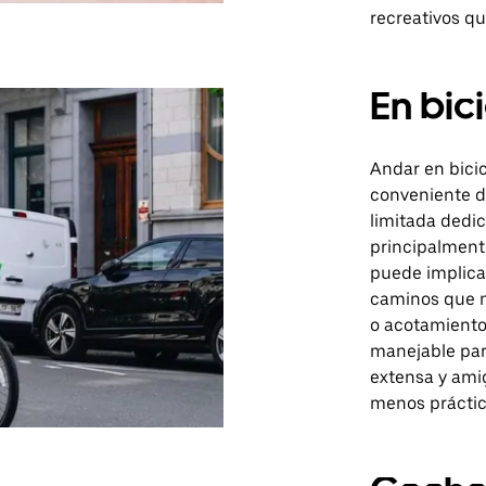
recreativos q
En bic
Andar en bici
conveniente d
limitada dedic
principalmente
puede implicar
caminos que n
o acotamiento
manejable para
extensa y amig
menos práctico