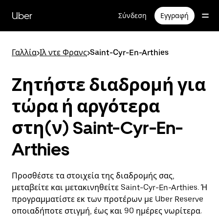
Μετάβαση
στο
Uber
Σύνδεση
Εγγραφή
κύριο
περιεχόμενο
Γαλλία
>
Ιλ ντε Φρανς
>
Saint-Cyr-En-Arthies
Ζητήστε διαδρομή για
τώρα ή αργότερα
στη(ν) Saint-Cyr-En-
Arthies
Προσθέστε τα στοιχεία της διαδρομής σας,
μεταβείτε και μετακινηθείτε Saint-Cyr-En-Arthies. Ή
προγραμματίστε εκ των προτέρων με Uber Reserve
οποιαδήποτε στιγμή, έως και 90 ημέρες νωρίτερα.