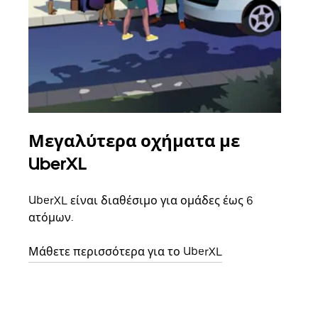
Μεγαλύτερα οχήματα με
Ομ
UberXL
Όταν
οικο
UberXL είναι διαθέσιμο για ομάδες έως 6
κάθε
ατόμων.
σημε
Μάθετε περισσότερα για το UberXL
Μάθε
δια