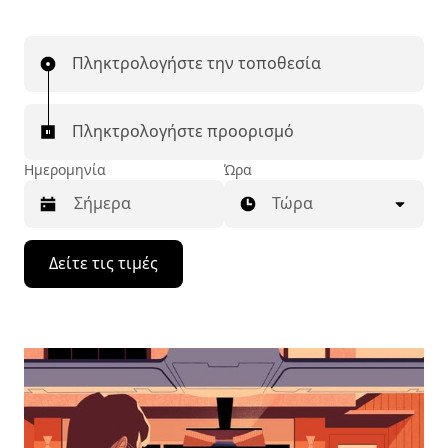
Πληκτρολογήστε την τοποθεσία
Πληκτρολογήστε προορισμό
Ημερομηνία
Ώρα
Τώρα
Πατήστε
Δείτε τις τιμές
το
πλήκτρο
με
το
κάτω
βέλος
για
να
μετακινηθείτε
στο