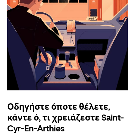
ημερολόγιο
και
να
επιλέξετε
μια
ημερομηνία.
Πατήστε
το
πλήκτρο
escape
για
να
κλείσετε
το
ημερολόγιο.
Οδηγήστε όποτε θέλετε,
κάντε ό, τι χρειάζεστε Saint-
Cyr-En-Arthies