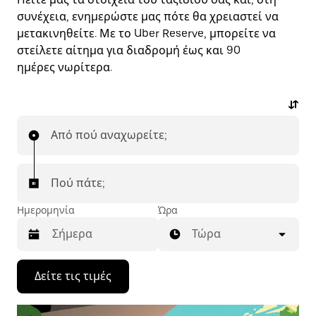
συνέχεια, ενημερώστε μας πότε θα χρειαστεί να
μετακινηθείτε. Με το Uber Reserve, μπορείτε να
στείλετε αίτημα για διαδρομή έως και 90
ημέρες νωρίτερα.
Από πού αναχωρείτε;
Πού πάτε;
Ημερομηνία
Ώρα
Τώρα
Πατήστε
Δείτε τις τιμές
το
πλήκτρο
με