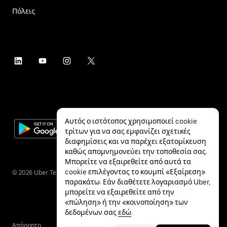
Πόλεις
Αυτός ο ιστότοπος χρησιμοποιεί cookie
τρίτων για να σας εμφανίζει σχετικές
διαφημίσεις και να παρέχει εξατομίκευση
καθώς απομνημονεύει την τοποθεσία σας.
Μπορείτε να εξαιρεθείτε από αυτά τα
cookie επιλέγοντας το κουμπί «Εξαίρεση»
©
2026
Uber Technologies Inc.
παρακάτω. Εάν διαθέτετε λογαριασμό Uber,
μπορείτε να εξαιρεθείτε από την
«πώληση» ή την «κοινοποίηση» των
δεδομένων σας
εδώ
.
Απόρρητο
Προσβασιμότητα
Όροι