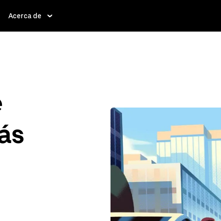
Acerca de
e
ás