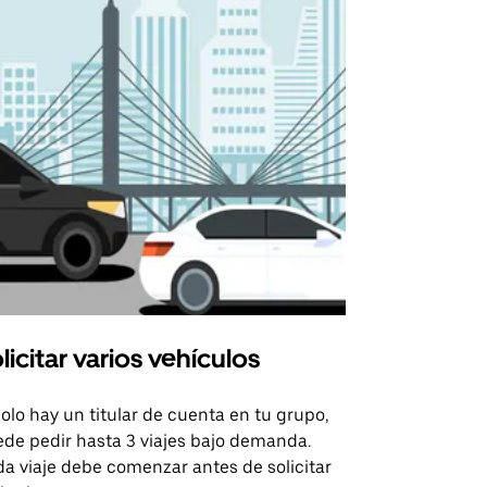
licitar varios vehículos
Uber Shu
solo hay un titular de cuenta en tu grupo,
Nuestra opci
de pedir hasta 3 viajes bajo demanda.
para rutas s
a viaje debe comenzar antes de solicitar
recintos de 