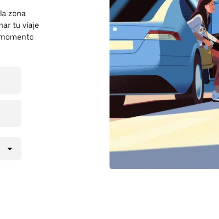
 la zona
ar tu viaje
r momento