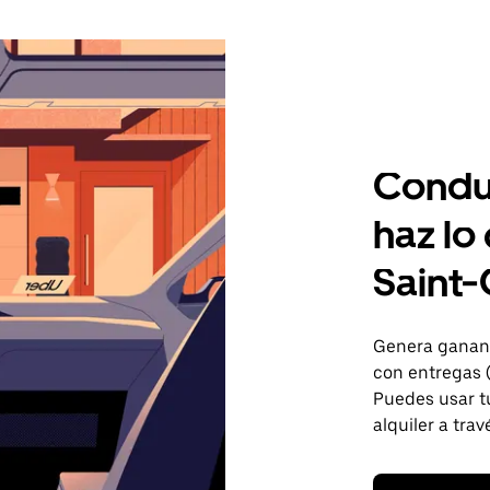
Condu
haz lo
Saint-
Genera gananc
con entregas 
Puedes usar tu
alquiler a trav