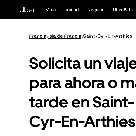
Ir
al
Uber
Viaja
unidad
Negocio
Uber Eats
contenido
principal
Francia
>
Isla de Francia
>
Saint-Cyr-En-Arthies
Solicita un viaj
para ahora o m
tarde en Saint-
Cyr-En-Arthies