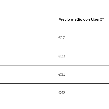
Precio medio con UberX*
€17
€23
€31
€43