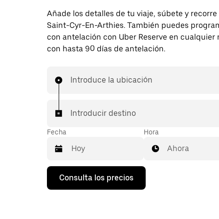
Añade los detalles de tu viaje, súbete y recorre
Saint-Cyr-En-Arthies. También puedes program
con antelación con Uber Reserve en cualquie
con hasta 90 días de antelación.
Introduce la ubicación
Introducir destino
Fecha
Hora
Ahora
Pulsa
Consulta los precios
la
flecha
hacia
abajo
para