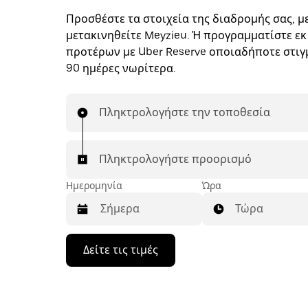
Προσθέστε τα στοιχεία της διαδρομής σας, με
μετακινηθείτε Meyzieu. Ή προγραμματίστε εκ
προτέρων με Uber Reserve οποιαδήποτε στιγμ
90 ημέρες νωρίτερα.
Πληκτρολογήστε την τοποθεσία
Πληκτρολογήστε προορισμό
Ημερομηνία
Ώρα
Τώρα
Πατήστε
Δείτε τις τιμές
το
πλήκτρο
με
το
κάτω