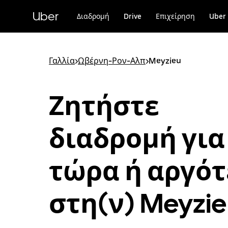
Μετάβαση
στο
Uber
Διαδρομή
Drive
Επιχείρηση
Uber 
κύριο
περιεχόμενο
Γαλλία
>
Ωβέρνη-Ρον-Αλπ
>
Meyzieu
Ζητήστε
διαδρομή για
τώρα ή αργό
στη(ν) Meyzie