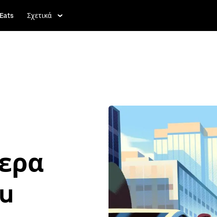
Eats
Σχετικά
τερα
u