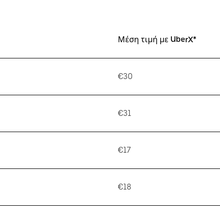
Μέση τιμή με UberX*
€30
€31
€17
€18