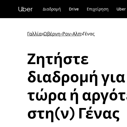
Μετάβαση
στο
Uber
Διαδρομή
Drive
Επιχείρηση
Uber 
κύριο
περιεχόμενο
Γαλλία
>
Ωβέρνη-Ρον-Αλπ
>
Γένας
Ζητήστε
διαδρομή για
τώρα ή αργό
στη(ν) Γένας