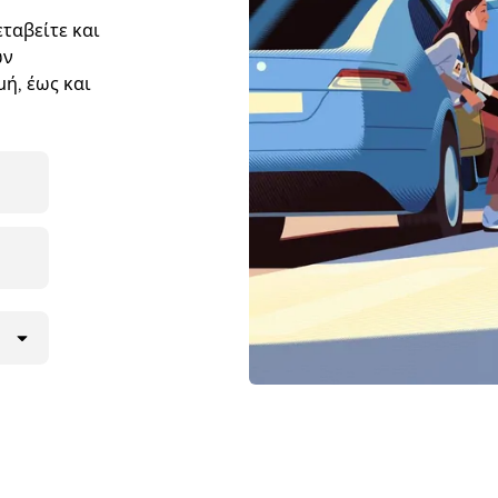
ταβείτε και
ων
ή, έως και