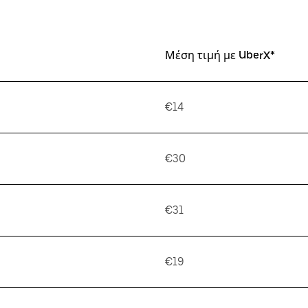
Μέση τιμή με UberX*
€14
€30
€31
€19