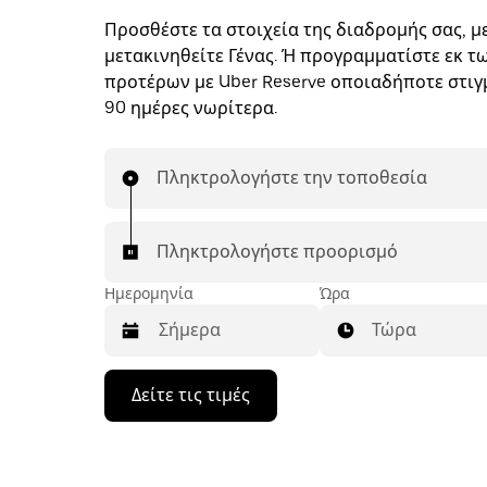
Προσθέστε τα στοιχεία της διαδρομής σας, με
μετακινηθείτε Γένας. Ή προγραμματίστε εκ τ
προτέρων με Uber Reserve οποιαδήποτε στιγμ
90 ημέρες νωρίτερα.
Πληκτρολογήστε την τοποθεσία
Πληκτρολογήστε προορισμό
Ημερομηνία
Ώρα
Τώρα
Πατήστε
Δείτε τις τιμές
το
πλήκτρο
με
το
κάτω