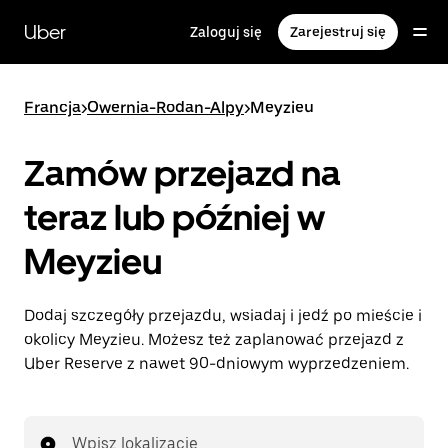
Przejdź
do
Uber
Zaloguj się
Zarejestruj się
głównej
zawartości
Francja
>
Owernia-Rodan-Alpy
>
Meyzieu
Zamów przejazd na
teraz lub później w
Meyzieu
Dodaj szczegóły przejazdu, wsiadaj i jedź po mieście i
okolicy Meyzieu. Możesz też zaplanować przejazd z
Uber Reserve z nawet 90-dniowym wyprzedzeniem.
Wpisz lokalizację