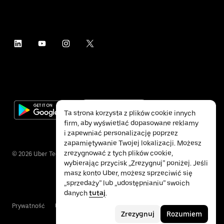
Ta strona korzysta z plików cookie innych
firm, aby wyświetlać dopasowane reklamy
i zapewniać personalizację poprzez
zapamiętywanie Twojej lokalizacji. Możesz
zrezygnować z tych plików cookie,
©
2026
Uber Technologies Inc.
wybierając przycisk „Zrezygnuj” poniżej. Jeśli
masz konto Uber, możesz sprzeciwić się
„sprzedaży” lub „udostępnianiu” swoich
danych
tutaj
.
Prywatność
Ułatwienia dostępu
Warunki
Zrezygnuj
Rozumiem