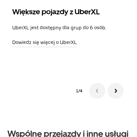
Większe pojazdy z UberXL
Pr
UberXL jest dostępny dla grup do 6 osób.
Gdy 
prze
Dowiedz się więcej o UberXL
doda
Dowi
1/4
Wspólne przejazdy i inne usługi