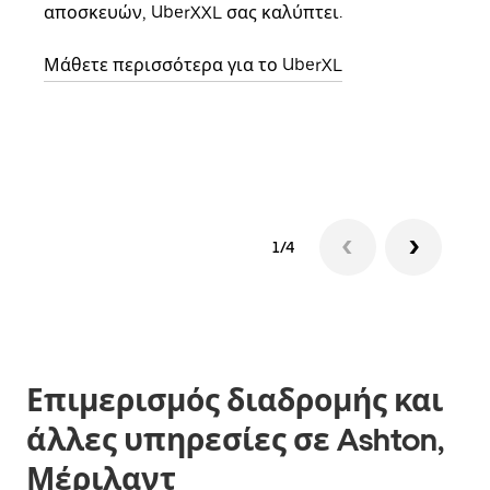
αποσκευών, UberXXL σας καλύπτει.
κάθε
σημε
Μάθετε περισσότερα για το UberXL
Μάθε
δια
1/4
Επιμερισμός διαδρομής και
άλλες υπηρεσίες σε Ashton,
Μέριλαντ