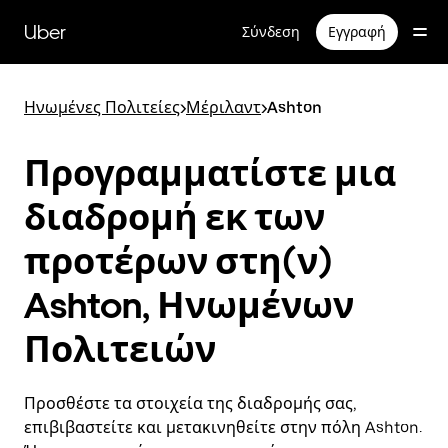
Μετάβαση
στο
Uber
Σύνδεση
Εγγραφή
κύριο
περιεχόμενο
Ηνωμένες Πολιτείες
>
Μέριλαντ
>
Ashton
Προγραμματίστε μια
διαδρομή εκ των
προτέρων στη(ν)
Ashton, Ηνωμένων
Πολιτειών
Προσθέστε τα στοιχεία της διαδρομής σας,
επιβιβαστείτε και μετακινηθείτε στην πόλη Ashton.