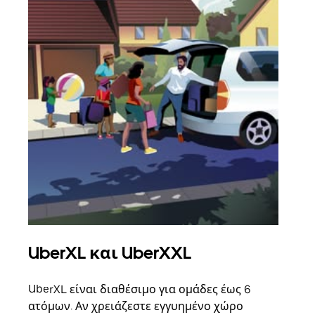
UberXL και UberXXL
Ομ
UberXL είναι διαθέσιμο για ομάδες έως 6
Όταν
ατόμων. Αν χρειάζεστε εγγυημένο χώρο
οικο