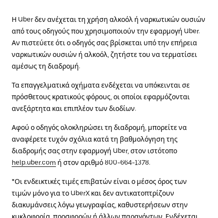
Η Uber δεν ανέχεται τη χρήση αλκοόλ ή ναρκωτικών ουσιών
από τους οδηγούς που χρησιμοποιούν την εφαρμογή Uber.
Αν πιστεύετε ότι ο οδηγός σας βρίσκεται υπό την επήρεια
ναρκωτικών ουσιών ή αλκοόλ, ζητήστε του να τερματίσει
αμέσως τη διαδρομή.
Τα επαγγελματικά οχήματα ενδέχεται να υπόκεινται σε
πρόσθετους κρατικούς φόρους, οι οποίοι εφαρμόζονται
ανεξάρτητα και επιπλέον των διοδίων.
Αφού ο οδηγός ολοκληρώσει τη διαδρομή, μπορείτε να
αναφέρετε τυχόν σχόλια κατά τη βαθμολόγηση της
διαδρομής σας στην εφαρμογή Uber, στον ιστότοπο
help.uber.com
ή στον αριθμό 800-664-1378.
*Οι ενδεικτικές τιμές επιβατών είναι ο μέσος όρος των
τιμών μόνο για το UberX και δεν αντικατοπτρίζουν
διακυμάνσεις λόγω γεωγραφίας, καθυστερήσεων στην
κυκλοφορία, προσφορών ή άλλων παραγόντων. Ενδέχεται