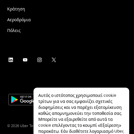
Κράτηση
Αεροδρόμια
Πόλεις
Αυτός ο ιστότοπος χρησιμοποιεί cookie
τρίτων για να σας εμφανίζει σχετικές
διαφημίσεις και να παρέχει εξατομίκευση
καθώς απομνημονεύει την τοποθεσία σας.
Μπορείτε να εξαιρεθείτε από αυτά τα
cookie επιλέγοντας το κουμπί «Εξαίρεση»
©
2026
Uber Technologies Inc.
παρακάτω. Εάν διαθέτετε λογαριασμό Uber,