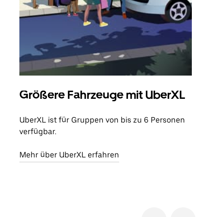
Größere Fahrzeuge mit UberXL
Gr
UberXL ist für Gruppen von bis zu 6 Personen
Wenn
verfügbar.
Grup
eige
Mehr über UberXL erfahren
Erfa