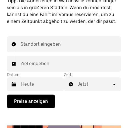
Tipp:
Die Abholzeiten in Watkinsville können länger
sein als in größeren Städten. Wenn du möchtest,
kannst du eine Fahrt im Voraus reservieren, um zu
einem Zeitpunkt abgeholt zu werden, der dir passt.
Standort eingeben
Ziel eingeben
Datum
Zeit
Jetzt
Drücke
Preise anzeigen
die
Nach-
unten-
Taste,
um