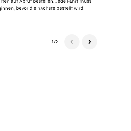
rten auf Abruf bestellen. Jede Fahrt muss
Veranstaltun
innen, bevor die nächste bestellt wird.
Shuttle-Ver
1/2