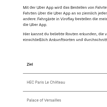
und
ein
Mit der Uber App wird das Bestellen von Fahrte
Datum
Fahrten über die Uber App an so ziemlich jeden 
auszuwählen.
andere. Fahrgäste in Viroflay bestellen die me
Drücke
die
die Uber App.
Escape-
Taste,
Hier kannst du beliebte Routen erkunden, die 
um
einschließlich Ankunftsorten und durchschnit
den
Kalender
zu
schließen.
Ziel
HEC Paris Le Château
Palace of Versailles