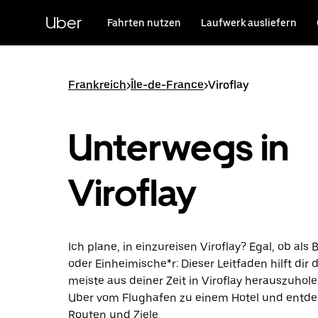
Direkt
zum
Uber
Fahrten nutzen
Laufwerk ausliefern
Hauptinhalt
Frankreich
>
Île-de-France
>
Viroflay
Unterwegs in
Viroflay
Ich plane, in einzureisen Viroflay? Egal, ob als
oder Einheimische*r: Dieser Leitfaden hilft dir 
meiste aus deiner Zeit in Viroflay herauszuhole
Uber vom Flughafen zu einem Hotel und entde
Routen und Ziele.