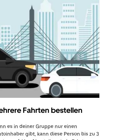
hrere Fahrten bestellen
Uber Shu
n es in deiner Gruppe nur einen
Unsere Shutt
toinhaber gibt, kann diese Person bis zu 3
Flughafentr