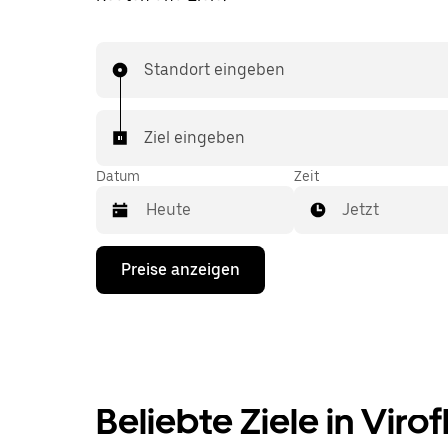
Standort eingeben
Ziel eingeben
Datum
Zeit
Jetzt
Drücke
Preise anzeigen
die
Nach-
unten-
Taste,
um
mit
dem
Kalender
Beliebte Ziele in Virof
zu
interagieren