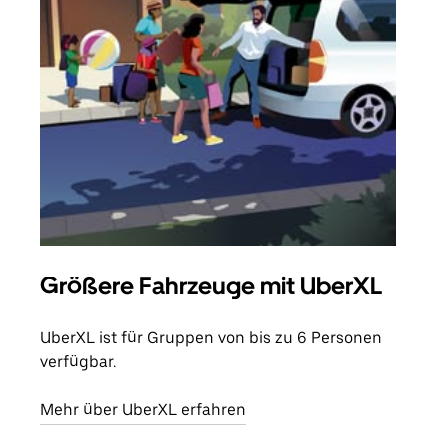
Größere Fahrzeuge mit UberXL
Gr
UberXL ist für Gruppen von bis zu 6 Personen
Wenn
verfügbar.
Grup
eige
Mehr über UberXL erfahren
Erfa