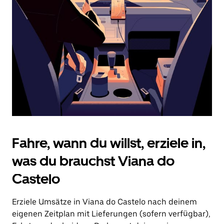
Drücke
die
Escape-
Taste,
um
den
Kalender
zu
schließen.
Fahre, wann du willst, erziele in,
was du brauchst Viana do
Castelo
Erziele Umsätze in Viana do Castelo nach deinem
eigenen Zeitplan mit Lieferungen (sofern verfügbar),