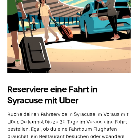
Drücke
die
Escape-
Taste,
um
den
Kalender
zu
schließen.
Reserviere eine Fahrt in
Syracuse mit Uber
Buche deinen Fahrservice in Syracuse im Voraus mit
Uber. Du kannst bis zu 30 Tage im Voraus eine Fahrt
bestellen. Egal, ob du eine Fahrt zum Flughafen
brauchst, ein Restaurant besuchen oder woanders