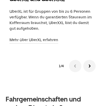
UberXL ist für Gruppen von bis zu 6 Personen
Wenn
verfügbar. Wenn du garantierten Stauraum im
Grup
Kofferraum brauchst, UberXXL bist du damit
eige
gut aufgehoben.
Erfa
Mehr über UberXL erfahren
1/4
Fahrgemeinschaften und