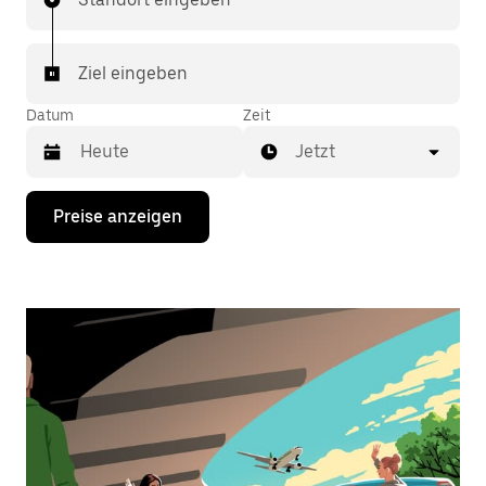
Ziel eingeben
Datum
Zeit
Jetzt
Drücke
Preise anzeigen
die
Nach-
unten-
Taste,
um
mit
dem
Kalender
zu
interagieren
und
ein
Datum
auszuwählen.