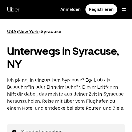
Direkt
zum
Uber
Anmelden
Registrieren
Hauptinhalt
USA
>
New York
>
Syracuse
Unterwegs in Syracuse,
NY
Ich plane, in einzureisen Syracuse? Egal, ob als
Besucher*in oder Einheimische*r: Dieser Leitfaden
hilft dir dabei, das meiste aus deiner Zeit in Syracuse
herauszuholen. Reise mit Uber vom Flughafen zu
einem Hotel und entdecke beliebte Routen und Ziele.
Standort eingeben