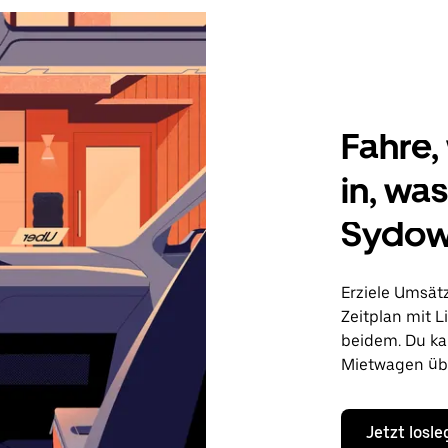
Fahre, 
in, wa
Sydow
Erziele Umsät
Zeitplan mit L
beidem. Du ka
Mietwagen übe
Jetzt losl