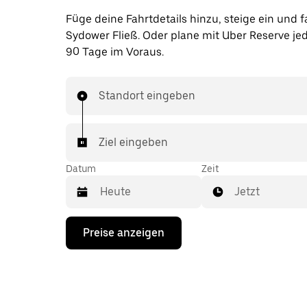
Füge deine Fahrtdetails hinzu, steige ein und f
Sydower Fließ. Oder plane mit Uber Reserve jed
90 Tage im Voraus.
Standort eingeben
Ziel eingeben
Datum
Zeit
Jetzt
Drücke
Preise anzeigen
die
Nach-
unten-
Taste,
um
mit