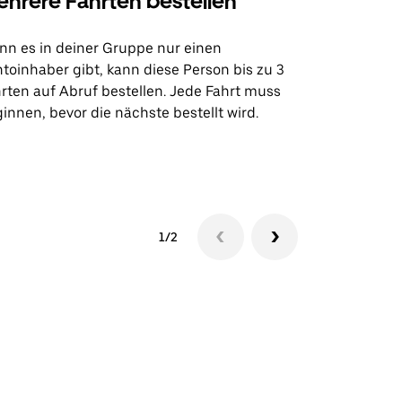
hrere Fahrten bestellen
Uber Shu
n es in deiner Gruppe nur einen
Unsere Shutt
toinhaber gibt, kann diese Person bis zu 3
Flughafentr
rten auf Abruf bestellen. Jede Fahrt muss
Veranstaltun
innen, bevor die nächste bestellt wird.
Shuttle-Ver
1/2