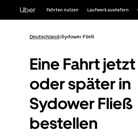
Direkt
zum
Uber
Fahrten nutzen
Laufwerk ausliefern
Hauptinhalt
Deutschland
>
Sydower Fließ
Eine Fahrt jetzt
oder später in
Sydower Fließ
bestellen