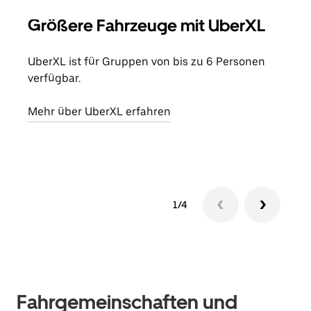
Größere Fahrzeuge mit UberXL
Gr
UberXL ist für Gruppen von bis zu 6 Personen
Wenn
verfügbar.
Grup
eige
Mehr über UberXL erfahren
Erfa
1/4
Fahrgemeinschaften und