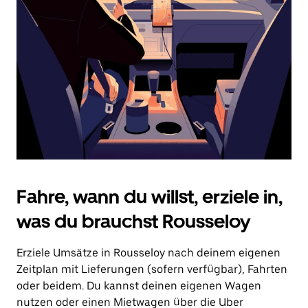
Drücke
die
Escape-
Taste,
um
den
Kalender
zu
schließen.
Fahre, wann du willst, erziele in,
was du brauchst Rousseloy
Erziele Umsätze in Rousseloy nach deinem eigenen
Zeitplan mit Lieferungen (sofern verfügbar), Fahrten
oder beidem. Du kannst deinen eigenen Wagen
nutzen oder einen Mietwagen über die Uber