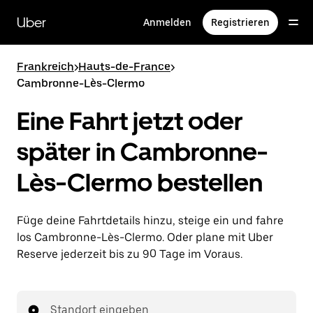
Direkt
zum
Uber
Anmelden
Registrieren
Hauptinhalt
Frankreich
>
Hauts-de-France
>
Cambronne-Lès-Clermo
Eine Fahrt jetzt oder
später in Cambronne-
Lès-Clermo bestellen
Füge deine Fahrtdetails hinzu, steige ein und fahre
los Cambronne-Lès-Clermo. Oder plane mit Uber
Reserve jederzeit bis zu 90 Tage im Voraus.
Standort eingeben