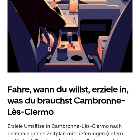
Drücke
die
Escape-
Taste,
um
den
Kalender
zu
schließen.
Fahre, wann du willst, erziele in,
was du brauchst Cambronne-
Lès-Clermo
Erziele Umsätze in Cambronne-Lès-Clermo nach
deinem eigenen Zeitplan mit Lieferungen (sofern