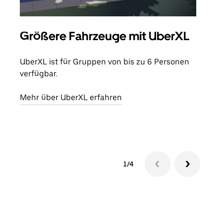
Größere Fahrzeuge mit UberXL
Gr
UberXL ist für Gruppen von bis zu 6 Personen
Wenn
verfügbar.
Grup
eige
Mehr über UberXL erfahren
Erfa
1/4