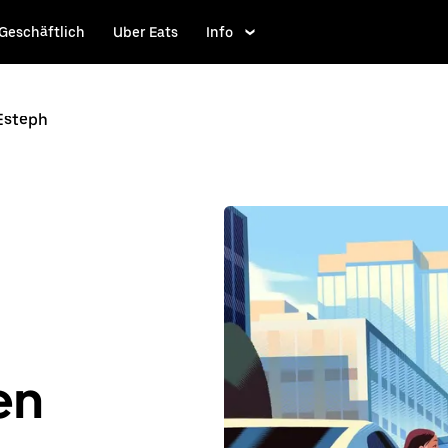
Geschäftlich
Uber Eats
Info
Esteph
en