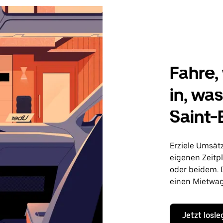
Fahre, 
in, wa
Saint-
Erziele Umsät
eigenen Zeitp
oder beidem. 
einen Mietwag
Jetzt losl