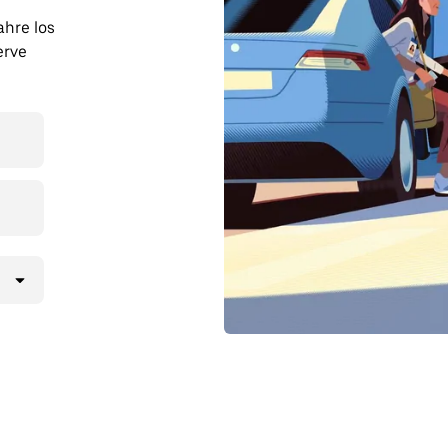
ahre los
erve