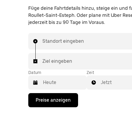
Füge deine Fahrtdetails hinzu, steige ein und f
Roullet-Saint-Esteph. Oder plane mit Uber Res
jederzeit bis zu 90 Tage im Voraus.
Standort eingeben
Ziel eingeben
Datum
Zeit
Jetzt
Drücke
Preise anzeigen
die
Nach-
unten-
Taste,
um
mit