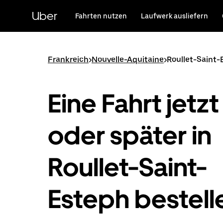
Direkt
zum
Uber
Fahrten nutzen
Laufwerk ausliefern
Hauptinhalt
Frankreich
>
Nouvelle-Aquitaine
>
Roullet-Saint-
Eine Fahrt jetzt
oder später in
Roullet-Saint-
Esteph bestell