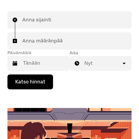
Anna sijainti
Anna määränpää
Päivämäärä
Aika
Nyt
Valitse
Katso hinnat
päivämäärä
kalenterissa
alaspäin
osoittavalla
nuolinäppäimellä.
Sulje
kalenteri
Esc-
painikkeella.