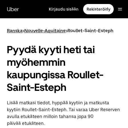
Ohita
ja
Uber
Kirjaudu sisään
Rekisteröidy
siirry
pääsisältöön
Ranska
>
Nouvelle-Aquitaine
>
Roullet-Saint-Esteph
Pyydä kyyti heti tai
myöhemmin
kaupungissa Roullet-
Saint-Esteph
Lisää matkasi tiedot, hyppää kyytiin ja matkusta
kyytiin Roullet-Saint-Esteph. Tai varaa Uber Reserven
avulla etukäteen milloin tahansa jopa 90
päivää etukäteen.