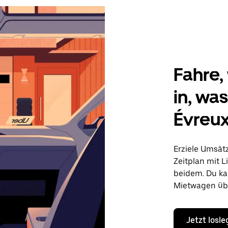
Fahre, 
in, wa
Évreu
Erziele Umsät
Zeitplan mit L
beidem. Du ka
Mietwagen übe
Jetzt losl