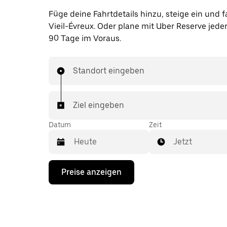
Füge deine Fahrtdetails hinzu, steige ein und f
Vieil-Évreux. Oder plane mit Uber Reserve jeder
90 Tage im Voraus.
Standort eingeben
Ziel eingeben
Datum
Zeit
Jetzt
Drücke
Preise anzeigen
die
Nach-
unten-
Taste,
um
mit