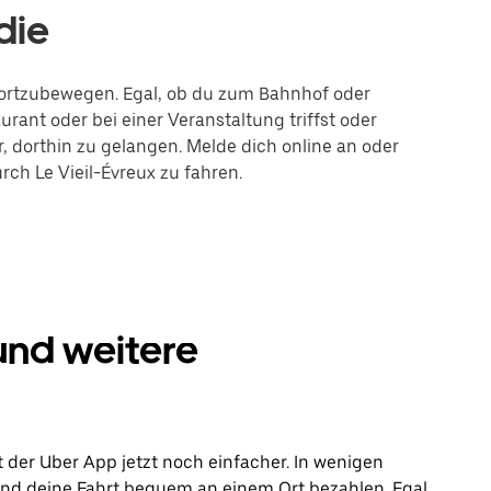
die
ux fortzubewegen. Egal, ob du zum Bahnhof oder
rant oder bei einer Veranstaltung triffst oder
r, dorthin zu gelangen. Melde dich online an oder
rch Le Vieil-Évreux zu fahren.
 und weitere
t der Uber App jetzt noch einfacher. In wenigen
 und deine Fahrt bequem an einem Ort bezahlen. Egal,