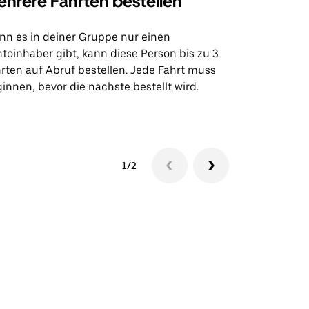
hrere Fahrten bestellen
Uber Shu
n es in deiner Gruppe nur einen
Unsere Shutt
toinhaber gibt, kann diese Person bis zu 3
Flughafentr
rten auf Abruf bestellen. Jede Fahrt muss
Veranstaltun
innen, bevor die nächste bestellt wird.
Shuttle-Ver
1/2