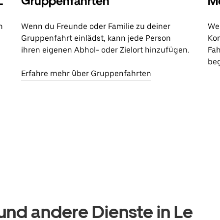
L
Gruppenfahrten
Me
n
Wenn du Freunde oder Familie zu deiner
Wen
Gruppenfahrt einlädst, kann jede Person
Kon
ihren eigenen Abhol- oder Zielort hinzufügen.
Fah
beg
Erfahre mehr über Gruppenfahrten
nd andere Dienste in Le