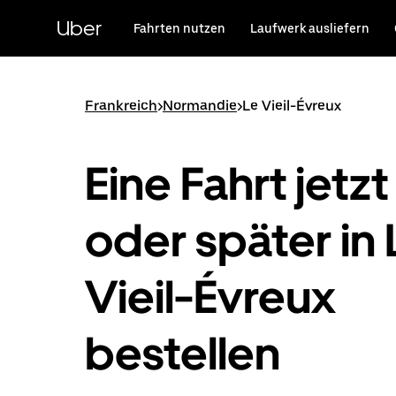
Direkt
zum
Uber
Fahrten nutzen
Laufwerk ausliefern
Hauptinhalt
Frankreich
>
Normandie
>
Le Vieil-Évreux
Eine Fahrt jetzt
oder später in 
Vieil-Évreux
bestellen