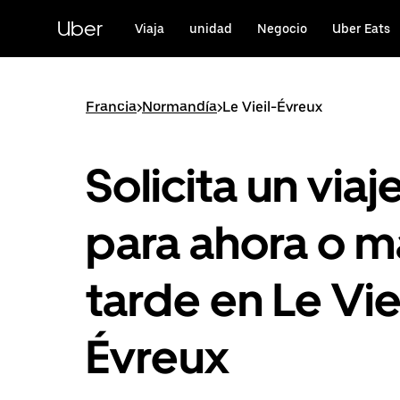
Ir
al
Uber
Viaja
unidad
Negocio
Uber Eats
contenido
principal
Francia
>
Normandía
>
Le Vieil-Évreux
Solicita un viaj
para ahora o m
tarde en Le Vie
Évreux