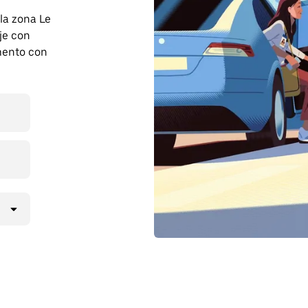
 la zona Le
je con
mento con