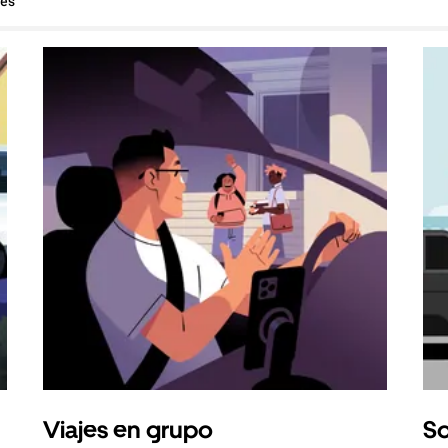
hes
Viajes en grupo
So