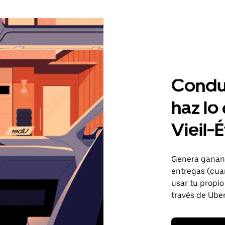
Condu
haz lo
Vieil-
Genera gananci
entregas (cua
usar tu propio
través de Uber