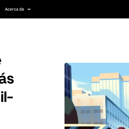
Acerca de
e
ás
il-