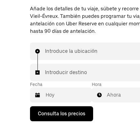
Añade los detalles de tu viaje, súbete y recorre
Vieil-Évreux. También puedes programar tu via
antelación con Uber Reserve en cualquier mo
hasta 90 días de antelación.
Introduce la ubicación
Introducir destino
Fecha
Hora
Ahora
Pulsa
Consulta los precios
la
flecha
hacia
abajo
para