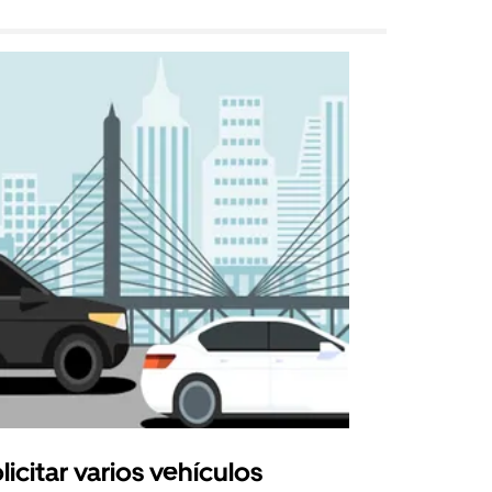
licitar varios vehículos
Uber Shu