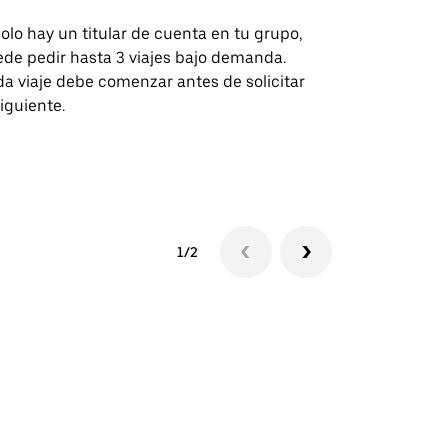
solo hay un titular de cuenta en tu grupo,
Nuestra opci
de pedir hasta 3 viajes bajo demanda.
para rutas s
a viaje debe comenzar antes de solicitar
recintos de 
siguiente.
Consulta la d
lanzadera
1/2