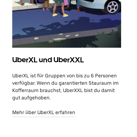
UberXL und UberXXL
Gr
UberXL ist für Gruppen von bis zu 6 Personen
Wenn
verfügbar. Wenn du garantierten Stauraum im
Grup
Kofferraum brauchst, UberXXL bist du damit
eige
gut aufgehoben.
Erfa
Mehr über UberXL erfahren