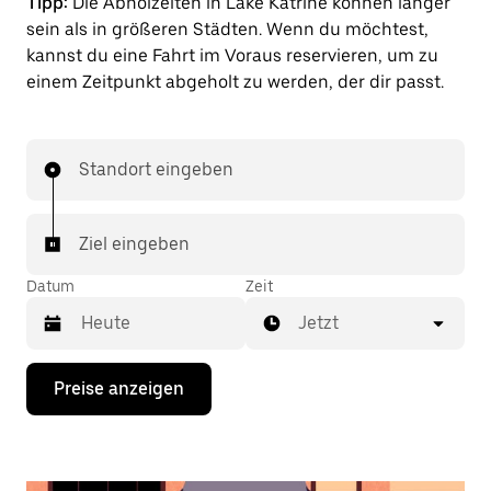
Tipp:
Die Abholzeiten in Lake Katrine können länger
sein als in größeren Städten. Wenn du möchtest,
kannst du eine Fahrt im Voraus reservieren, um zu
einem Zeitpunkt abgeholt zu werden, der dir passt.
Standort eingeben
Ziel eingeben
Datum
Zeit
Jetzt
Drücke
Preise anzeigen
die
Nach-
unten-
Taste,
um