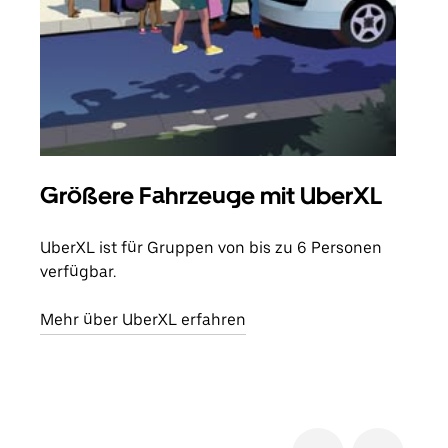
Größere Fahrzeuge mit UberXL
Gr
UberXL ist für Gruppen von bis zu 6 Personen
Wenn
verfügbar.
Grup
eige
Mehr über UberXL erfahren
Erfa