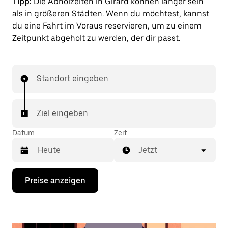
Tipp:
Die Abholzeiten in Girard können länger sein
als in größeren Städten. Wenn du möchtest, kannst
du eine Fahrt im Voraus reservieren, um zu einem
Zeitpunkt abgeholt zu werden, der dir passt.
Standort eingeben
Ziel eingeben
Datum
Zeit
Jetzt
Drücke
Preise anzeigen
die
Nach-
unten-
Taste,
um