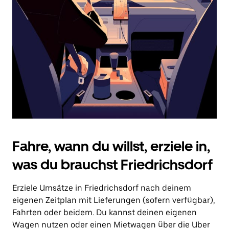
Drücke
die
Escape-
Taste,
um
den
Kalender
zu
schließen.
Fahre, wann du willst, erziele in,
was du brauchst Friedrichsdorf
Erziele Umsätze in Friedrichsdorf nach deinem
eigenen Zeitplan mit Lieferungen (sofern verfügbar),
Fahrten oder beidem. Du kannst deinen eigenen
Wagen nutzen oder einen Mietwagen über die Uber