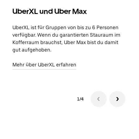
UberXL und Uber Max
Gr
UberXL ist für Gruppen von bis zu 6 Personen
Wenn
verfügbar. Wenn du garantierten Stauraum im
Grup
Kofferraum brauchst, Uber Max bist du damit
eige
gut aufgehoben.
Erfa
Mehr über UberXL erfahren
1/4