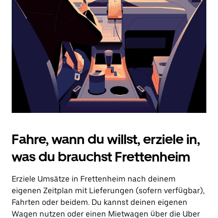
Drücke
die
Escape-
Taste,
um
den
Kalender
zu
schließen.
Fahre, wann du willst, erziele in,
was du brauchst Frettenheim
Erziele Umsätze in Frettenheim nach deinem
eigenen Zeitplan mit Lieferungen (sofern verfügbar),
Fahrten oder beidem. Du kannst deinen eigenen
Wagen nutzen oder einen Mietwagen über die Uber