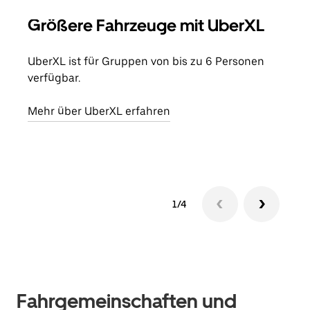
Größere Fahrzeuge mit UberXL
Gr
UberXL ist für Gruppen von bis zu 6 Personen
Wenn
verfügbar.
Grup
eige
Mehr über UberXL erfahren
Erfa
1/4
Fahrgemeinschaften und