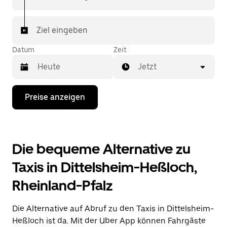
jede Fahrt ansehen. Deine Fahrt ist nur wenige
Fingertipps entfernt.
Ziel eingeben
Datum
Zeit
Jetzt
Drücke
Preise anzeigen
die
Nach-
unten-
Taste,
um
Die bequeme Alternative zu
mit
dem
Taxis in Dittelsheim-Heßloch,
Kalender
zu
Rheinland-Pfalz
interagieren
und
ein
Die Alternative auf Abruf zu den Taxis in Dittelsheim-
Datum
auszuwählen.
Heßloch ist da. Mit der Uber App können Fahrgäste