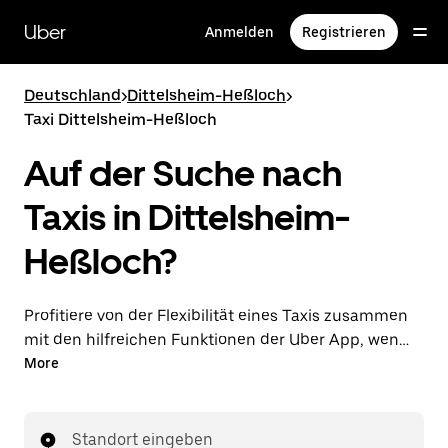
Direkt
zum
Uber
Anmelden
Registrieren
Hauptinhalt
Deutschland
>
Dittelsheim-Heßloch
>
Taxi Dittelsheim-Heßloch
Auf der Suche nach
Taxis in Dittelsheim-
Heßloch?
Profitiere von der Flexibilität eines Taxis zusammen
mit den hilfreichen Funktionen der Uber App, wenn
du Fahrten über die Uber App in Dittelsheim-
More
Heßloch unternimmst. Du kannst Last-minute-
Fahrten rund um die Uhr in der App oder online auf
Abruf bestellen und dir günstige Vorab-Fixpreise für
Standort eingeben