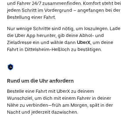
Drücke
und Fahrer 24/7 zusammenfinden. Komfort steht bei
die
jedem Schritt im Vordergrund – angefangen bei der
Escape-
Taste,
Bestellung einer Fahrt.
um
den
Nur wenige Schritte sind nötig, um loszulegen. Lade
Kalender
die Uber App herunter, gib deine Abhol- und
zu
Zieladresse ein und wähle dann
UberX
, um deine
schließen.
Fahrt in Dittelsheim-Heßloch zu bestätigen.
Rund um die Uhr anfordern
Si
Bestelle eine Fahrt mit UberX zu deinem
Be
Wunschziel, um dich mit einem Fahrer in deiner
Di
Nähe zu verbinden—früh am Morgen, spät in der
Sc
Nacht und jederzeit dazwischen.
zu
un
er