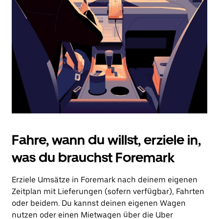
Drücke
die
Escape-
Taste,
um
den
Kalender
zu
schließen.
Fahre, wann du willst, erziele in,
was du brauchst Foremark
Erziele Umsätze in Foremark nach deinem eigenen
Zeitplan mit Lieferungen (sofern verfügbar), Fahrten
oder beidem. Du kannst deinen eigenen Wagen
nutzen oder einen Mietwagen über die Uber