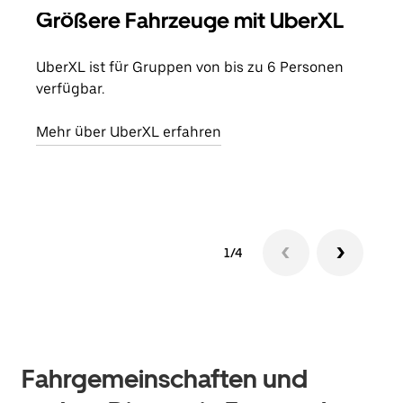
Größere Fahrzeuge mit UberXL
Gr
UberXL ist für Gruppen von bis zu 6 Personen
Wenn
verfügbar.
Grup
eige
Mehr über UberXL erfahren
Erfa
1/4
Fahrgemeinschaften und